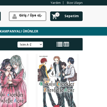
Yardım
Bize Ulaşın
0
Giriş / Üye ol
Sepetim
KAMPANYALI ÜRÜNLER