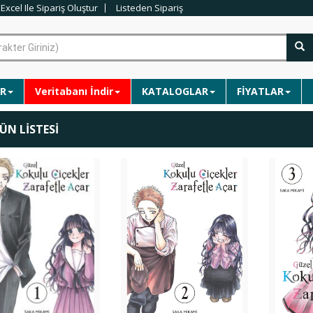
Excel Ile Sipariş Oluştur
Listeden Sipariş
R
Veritabanı İndir
KATALOGLAR
FİYATLAR
ÜN LİSTESİ