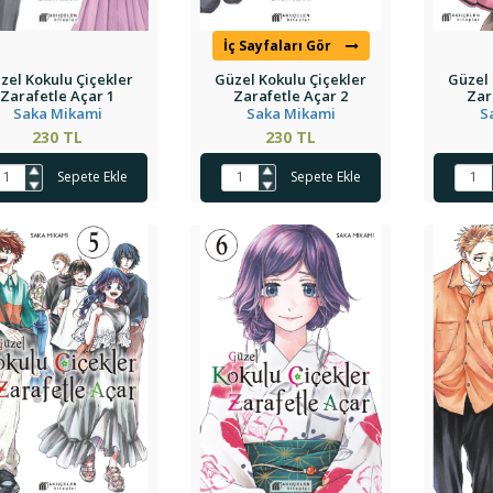
İç Sayfaları Gör
zel Kokulu Çiçekler
Güzel Kokulu Çiçekler
Güzel 
Zarafetle Açar 1
Zarafetle Açar 2
Zar
Saka Mikami
Saka Mikami
S
230 TL
230 TL
Sepete Ekle
Sepete Ekle