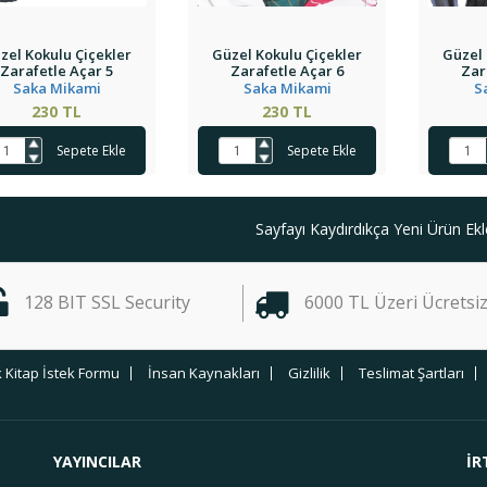
zel Kokulu Çiçekler
Güzel Kokulu Çiçekler
Güzel 
Zarafetle Açar 5
Zarafetle Açar 6
Zar
Saka Mikami
Saka Mikami
S
230 TL
230 TL
Sepete Ekle
Sepete Ekle
Sayfayı Kaydırdıkça Yeni Ürün Ekl
128 BIT SSL Security
6000 TL Üzeri Ücretsi
 Kitap İstek Formu
İnsan Kaynakları
Gizlilik
Teslimat Şartları
YAYINCILAR
İR